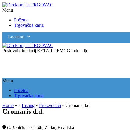
Menu
Početna
Trgovačka karta
Location
Poslovni direktorij RETAIL i FMCG industrije
Menu
Početna
Trgovačka karta
Home
»
»
Listing
»
Proizvođači
»
Cromaris d.d.
Cromaris d.d.
Gaženička cesta 4b, Zadar, Hrvatska