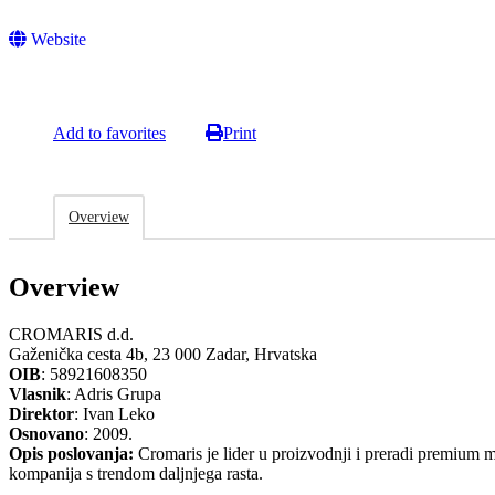
Website
Add to favorites
Print
Overview
Overview
CROMARIS d.d.
Gaženička cesta 4b, 23 000 Zadar, Hrvatska
OIB
: 58921608350
Vlasnik
: Adris Grupa
Direktor
: Ivan Leko
Osnovano
: 2009.
Opis poslovanja:
Cromaris je lider u proizvodnji i preradi premium me
kompanija s trendom daljnjega rasta.