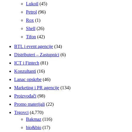
Lukoil
(45)
Petrol
(96)
Rox
(1)
Shell
(26)
Tifon
(42)
BTL i event agencije
(34)
Distributeri – Zastupnici
(6)
ICT i Fintech
(81)
Konzultanti
(16)
Lanac opskrbe
(46)
Marketing i PR agencije
(134)
Proizvođači
(98)
Promo materijali
(22)
Trgovci
(4,770)
Bakmaz
(116)
bio&bio
(17)