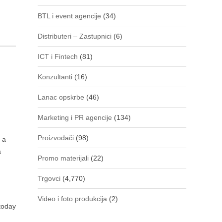
BTL i event agencije
(34)
Distributeri – Zastupnici
(6)
ICT i Fintech
(81)
Konzultanti
(16)
Lanac opskrbe
(46)
Marketing i PR agencije
(134)
Proizvođači
(98)
 a
a
Promo materijali
(22)
Trgovci
(4,770)
Video i foto produkcija
(2)
 today