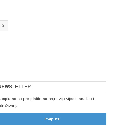
.
NEWSLETTER
esplatno se pretplatite na najnovije vijesti, analize i
straživanja.
Pretplata