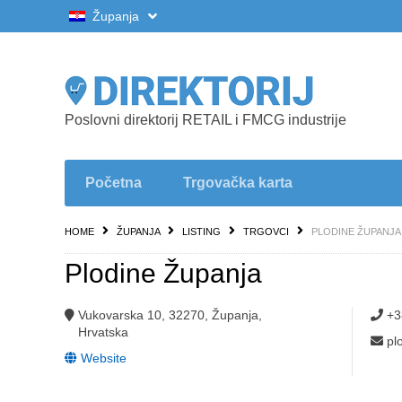
Županja
Poslovni direktorij RETAIL i FMCG industrije
Početna
Trgovačka karta
HOME
ŽUPANJA
LISTING
TRGOVCI
PLODINE ŽUPANJA
Plodine Županja
Vukovarska 10, 32270, Županja,
+3
Hrvatska
pl
Website