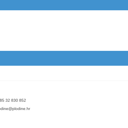
85 32 830 852
odine@plodine.hr