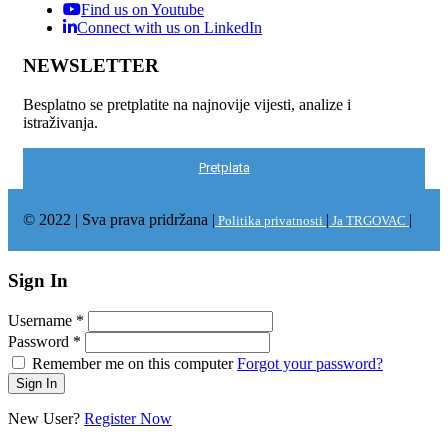
Find us on Youtube
Connect with us on LinkedIn
NEWSLETTER
Besplatno se pretplatite na najnovije vijesti, analize i
istraživanja.
Pretplata
© 2022 | Sva prava pridržana |
|
|
Politika privatnosti
Ja TRGOVAC
Sign In
Username
*
Password
*
Remember me on this computer
Forgot your password?
New User?
Register Now