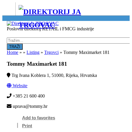
Location
Poslovni direktorij RETAIL i FMCG industrije
Home
»
»
Listing
»
Trgovci
»
Tommy Maximarket 181
Tommy Maximarket 181
Trg Ivana Koblera 1, 51000, Rijeka, Hrvatska
Website
+385 21 600 400
uprava@tommy.hr
Add to favorites
Print