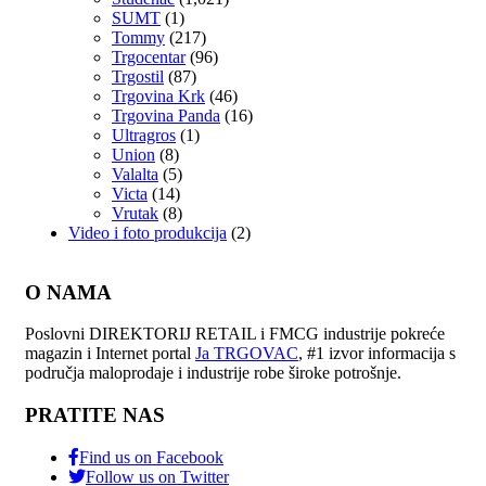
SUMT
(1)
Tommy
(217)
Trgocentar
(96)
Trgostil
(87)
Trgovina Krk
(46)
Trgovina Panda
(16)
Ultragros
(1)
Union
(8)
Valalta
(5)
Victa
(14)
Vrutak
(8)
Video i foto produkcija
(2)
O NAMA
Poslovni DIREKTORIJ RETAIL i FMCG industrije pokreće
magazin i Internet portal
Ja TRGOVAC
, #1 izvor informacija s
područja maloprodaje i industrije robe široke potrošnje.
PRATITE NAS
Find us on Facebook
Follow us on Twitter