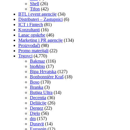
Shell
(26)
Tifon
(42)
BTL i event agencije
(34)
Distributeri – Zastupnici
(6)
ICT i Fintech
(81)
Konzultanti
(16)
Lanac opskrbe
(46)
Marketing i PR agencije
(134)
Proizvođači
(98)
Promo materijali
(22)
Trgovci
(4,770)
Bakmaz
(116)
bio&bio
(17)
Bipa Hrvatska
(127)
Bonbonnière Kraš
(18)
Boso
(170)
Branka
(3)
Butiga Ultra
(14)
Decentia
(36)
Deliiicije
(26)
Dergez
(22)
Djelo
(56)
dm
(157)
Duravit
(14)
Eurospin
(12)