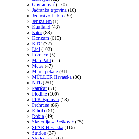
Gavranović
(170)
Jadranka trgovina
(18)
Jedinstvo Labin
(30)
Jeruzalem
(1)
Kaufland
(43)
Kitro
(88)
Konzum
(615)
KTC
(32)
Lidl
(102)
Lorenco
(5)
Mali Palit
(11)
Metss
(47)
Mlin i pekare
(311)
MÜLLER Hrvatska
(86)
NTL
(251)
Patričar
(51)
Plodine
(100)
PPK Bjelovar
(58)
Prehrana
(86)
Ribola
(61)
Robin
(49)
Slavonija – Bošković
(75)
SPAR Hrvatska
(116)
Stridon
(37)
Studenac
(1,021)