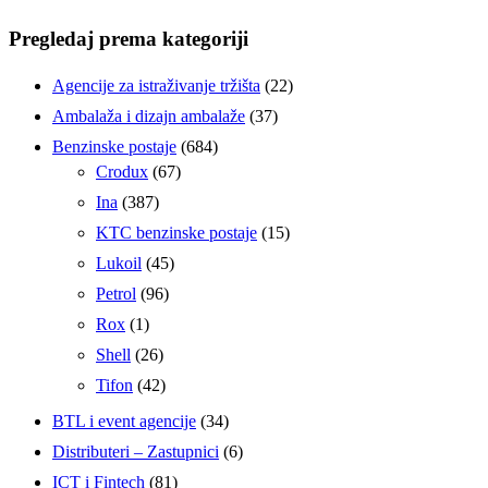
Pregledaj prema kategoriji
Agencije za istraživanje tržišta
(22)
Ambalaža i dizajn ambalaže
(37)
Benzinske postaje
(684)
Crodux
(67)
Ina
(387)
KTC benzinske postaje
(15)
Lukoil
(45)
Petrol
(96)
Rox
(1)
Shell
(26)
Tifon
(42)
BTL i event agencije
(34)
Distributeri – Zastupnici
(6)
ICT i Fintech
(81)