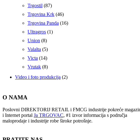
Trgostil
(87)
Trgovina Krk
(46)
Trgovina Panda
(16)
Ultragros
(1)
Union
(8)
Valalta
(5)
Victa
(14)
Vrutak
(8)
Video i foto produkcija
(2)
O NAMA
Poslovni DIREKTORIJ RETAIL i FMCG industrije pokreće magazi
i Internet portal
Ja TRGOVAC
, #1 izvor informacija s područja
maloprodaje i industrije robe široke potrošnje.
PRATITE NAS