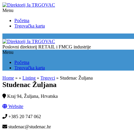
Menu
Početna
Trgovačka karta
Location
Poslovni direktorij RETAIL i FMCG industrije
Menu
Početna
Trgovačka karta
Home
»
»
Listing
»
Trgovci
»
Studenac Žuljana
Studenac Žuljana
Kraj 94, Žuljana, Hrvatska
Website
+385 20 747 062
studenac@studenac.hr