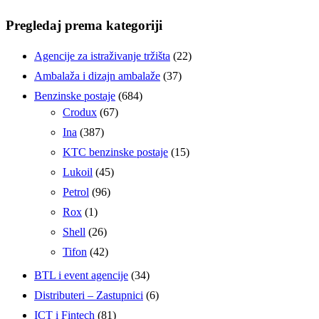
Pregledaj prema kategoriji
Agencije za istraživanje tržišta
(22)
Ambalaža i dizajn ambalaže
(37)
Benzinske postaje
(684)
Crodux
(67)
Ina
(387)
KTC benzinske postaje
(15)
Lukoil
(45)
Petrol
(96)
Rox
(1)
Shell
(26)
Tifon
(42)
BTL i event agencije
(34)
Distributeri – Zastupnici
(6)
ICT i Fintech
(81)