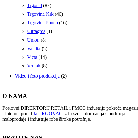
Trgostil
(87)
Trgovina Krk
(46)
Trgovina Panda
(16)
Ultragros
(1)
Union
(8)
Valalta
(5)
Victa
(14)
Vrutak
(8)
Video i foto produkcija
(2)
O NAMA
Poslovni DIREKTORIJ RETAIL i FMCG industrije pokreće magazi
i Internet portal
Ja TRGOVAC
, #1 izvor informacija s područja
maloprodaje i industrije robe široke potrošnje.
PRATITE NAS