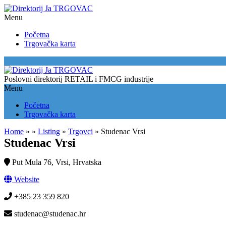
Menu
Početna
Trgovačka karta
Location
Poslovni direktorij RETAIL i FMCG industrije
Menu
Početna
Trgovačka karta
Home
»
»
Listing
»
Trgovci
»
Studenac Vrsi
Studenac Vrsi
Put Mula 76, Vrsi, Hrvatska
Website
+385 23 359 820
studenac@studenac.hr