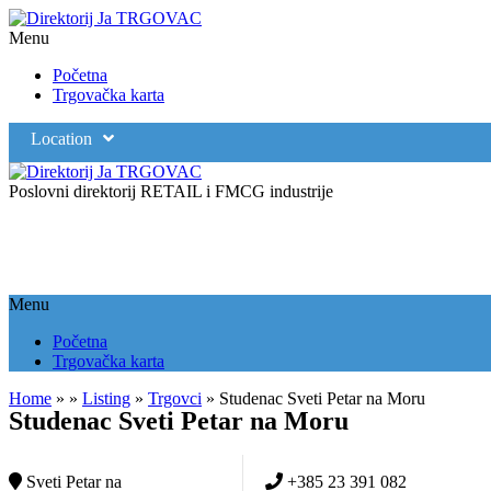
Menu
Početna
Trgovačka karta
Location
Poslovni direktorij RETAIL i FMCG industrije
Menu
Početna
Trgovačka karta
Home
»
»
Listing
»
Trgovci
»
Studenac Sveti Petar na Moru
Studenac Sveti Petar na Moru
Sveti Petar na
+385 23 391 082