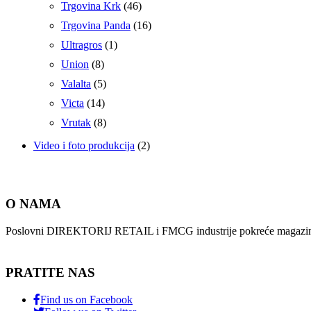
Trgovina Krk
(46)
Trgovina Panda
(16)
Ultragros
(1)
Union
(8)
Valalta
(5)
Victa
(14)
Vrutak
(8)
Video i foto produkcija
(2)
O NAMA
Poslovni DIREKTORIJ RETAIL i FMCG industrije pokreće magazin i
PRATITE NAS
Find us on Facebook