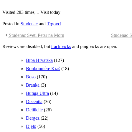
Visited 283 times, 1 Visit today
Posted in
Studenac
and
Trgovci
Studenac Sveti Petar na Moru
Studenac S
Reviews are disabled, but
trackbacks
and pingbacks are open.
Bipa Hrvatska
(127)
Bonbonnière Kraš
(18)
Boso
(170)
Branka
(3)
Butiga Ultra
(14)
Decentia
(36)
Deliiicije
(26)
Dergez
(22)
Djelo
(56)