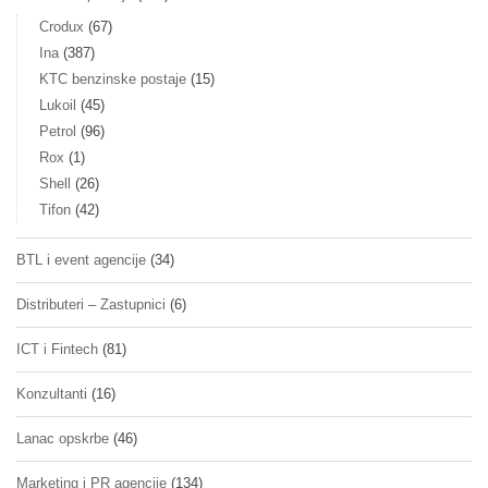
Crodux
(67)
Ina
(387)
KTC benzinske postaje
(15)
Lukoil
(45)
Petrol
(96)
Rox
(1)
Shell
(26)
Tifon
(42)
BTL i event agencije
(34)
Distributeri – Zastupnici
(6)
ICT i Fintech
(81)
Konzultanti
(16)
Lanac opskrbe
(46)
Marketing i PR agencije
(134)