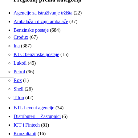
Agencije za istraživanje tržišta
(22)
Ambalaža i dizajn ambalaže
(37)
Benzinske postaje
(684)
Crodux
(67)
Ina
(387)
KTC benzinske postaje
(15)
Lukoil
(45)
Petrol
(96)
Rox
(1)
Shell
(26)
Tifon
(42)
BTL i event agencije
(34)
Distributeri – Zastupnici
(6)
ICT i Fintech
(81)
Konzultanti
(16)