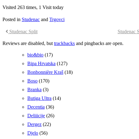
Visited 263 times, 1 Visit today
Posted in
Studenac
and
Trgovci
Studenac Split
Studenac S
Reviews are disabled, but
trackbacks
and pingbacks are open.
bio&bio
(17)
Bipa Hrvatska
(127)
Bonbonnière Kraš
(18)
Boso
(170)
Branka
(3)
Butiga Ultra
(14)
Decentia
(36)
Deliiicije
(26)
Dergez
(22)
Djelo
(56)