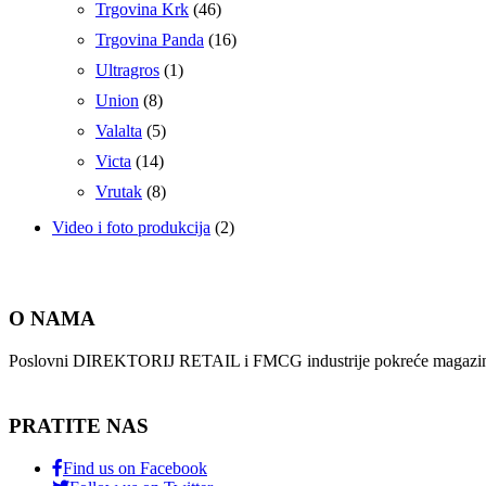
Trgovina Krk
(46)
Trgovina Panda
(16)
Ultragros
(1)
Union
(8)
Valalta
(5)
Victa
(14)
Vrutak
(8)
Video i foto produkcija
(2)
O NAMA
Poslovni DIREKTORIJ RETAIL i FMCG industrije pokreće magazin i
PRATITE NAS
Find us on Facebook