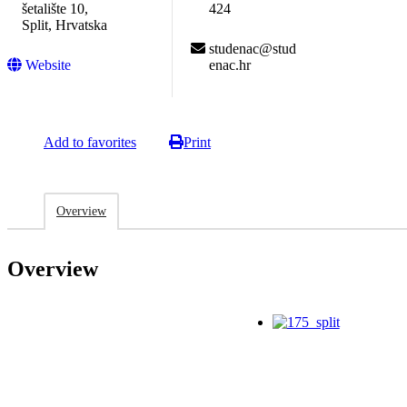
šetalište 10,
424
Split, Hrvatska
studenac@stud
Website
enac.hr
Add to favorites
Print
Overview
Overview