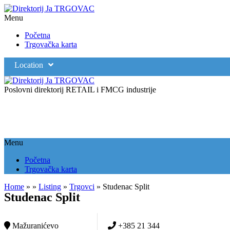
Menu
Početna
Trgovačka karta
Location
Poslovni direktorij RETAIL i FMCG industrije
Menu
Početna
Trgovačka karta
Home
»
»
Listing
»
Trgovci
»
Studenac Split
Studenac Split
Mažuranićevo
+385 21 344