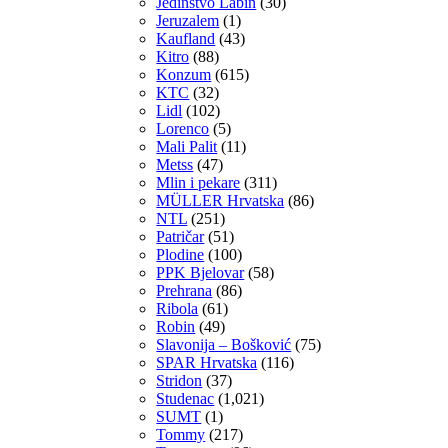
Jedinstvo Labin
(30)
Jeruzalem
(1)
Kaufland
(43)
Kitro
(88)
Konzum
(615)
KTC
(32)
Lidl
(102)
Lorenco
(5)
Mali Palit
(11)
Metss
(47)
Mlin i pekare
(311)
MÜLLER Hrvatska
(86)
NTL
(251)
Patričar
(51)
Plodine
(100)
PPK Bjelovar
(58)
Prehrana
(86)
Ribola
(61)
Robin
(49)
Slavonija – Bošković
(75)
SPAR Hrvatska
(116)
Stridon
(37)
Studenac
(1,021)
SUMT
(1)
Tommy
(217)