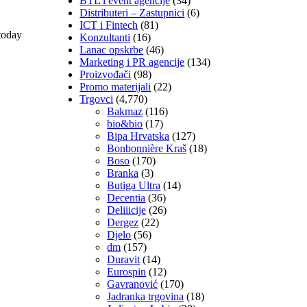
BTL i event agencije
(34)
Distributeri – Zastupnici
(6)
ICT i Fintech
(81)
 today
Konzultanti
(16)
Lanac opskrbe
(46)
Marketing i PR agencije
(134)
Proizvođači
(98)
Promo materijali
(22)
Trgovci
(4,770)
Bakmaz
(116)
bio&bio
(17)
Bipa Hrvatska
(127)
Bonbonnière Kraš
(18)
Boso
(170)
Branka
(3)
Butiga Ultra
(14)
Decentia
(36)
Deliiicije
(26)
Dergez
(22)
Djelo
(56)
dm
(157)
Duravit
(14)
Eurospin
(12)
Gavranović
(170)
Jadranka trgovina
(18)