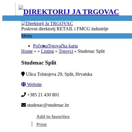
Location
Poslovni direktorij RETAIL i FMCG industrije
Menu
Početna
Trgovačka karta
Home
»
»
Listing
»
Trgovci
»
Studenac Split
Studenac Split
Ulica Tolstojeva 29, Split, Hrvatska
Website
+385 21 430 801
studenac@studenac.hr
Add to favorites
Print