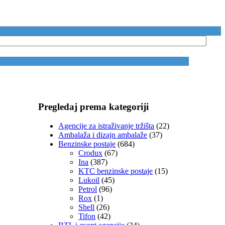
Pregledaj prema kategoriji
Agencije za istraživanje tržišta
(22)
Ambalaža i dizajn ambalaže
(37)
Benzinske postaje
(684)
Crodux
(67)
Ina
(387)
KTC benzinske postaje
(15)
Lukoil
(45)
Petrol
(96)
Rox
(1)
Shell
(26)
Tifon
(42)