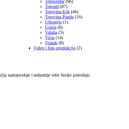
Trgocentar
(96)
Trgostil
(87)
Trgovina Krk
(46)
Trgovina Panda
(16)
Ultragros
(1)
Union
(8)
Valalta
(5)
Victa
(14)
Vrutak
(8)
Video i foto produkcija
(2)
učja maloprodaje i industrije robe široke potrošnje.