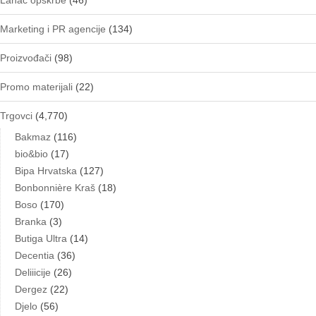
Lanac opskrbe
(46)
Marketing i PR agencije
(134)
Proizvođači
(98)
Promo materijali
(22)
Trgovci
(4,770)
Bakmaz
(116)
bio&bio
(17)
Bipa Hrvatska
(127)
Bonbonnière Kraš
(18)
Boso
(170)
Branka
(3)
Butiga Ultra
(14)
Decentia
(36)
Deliiicije
(26)
Dergez
(22)
Djelo
(56)