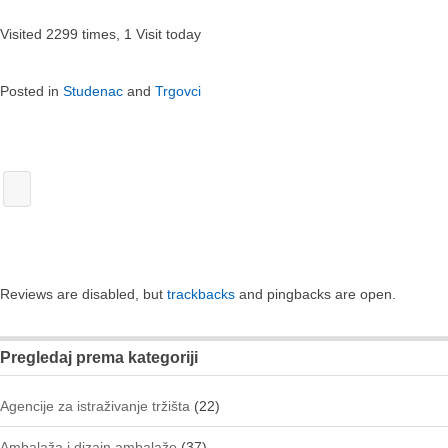
Visited 2299 times, 1 Visit today
Posted in
Studenac
and
Trgovci
Reviews are disabled, but
trackbacks
and pingbacks are open.
Pregledaj prema kategoriji
Agencije za istraživanje tržišta
(22)
Ambalaža i dizajn ambalaže
(37)