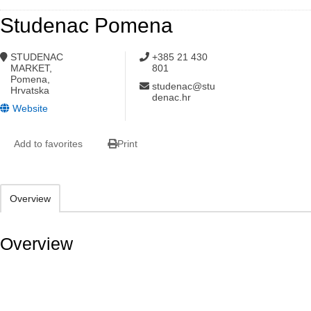
Studenac Pomena
STUDENAC
+385 21 430
MARKET,
801
Pomena,
studenac@stu
Hrvatska
denac.hr
Website
Add to favorites
Print
Overview
Overview