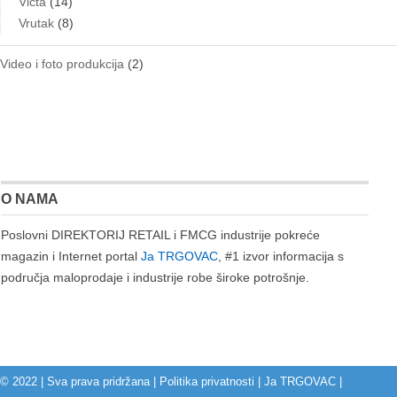
Victa
(14)
Vrutak
(8)
Video i foto produkcija
(2)
O NAMA
Poslovni DIREKTORIJ RETAIL i FMCG industrije pokreće
magazin i Internet portal
Ja TRGOVAC
, #1 izvor informacija s
područja maloprodaje i industrije robe široke potrošnje.
© 2022 | Sva prava pridržana |
Politika privatnosti
|
Ja TRGOVAC
|