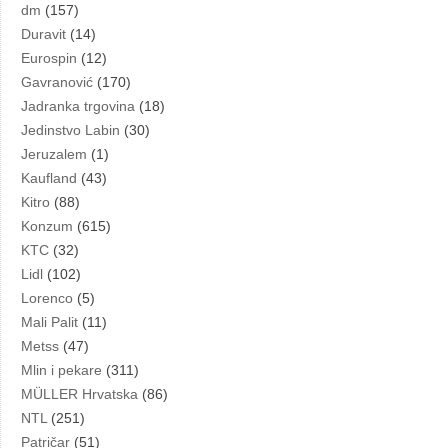
dm
(157)
Duravit
(14)
Eurospin
(12)
Gavranović
(170)
Jadranka trgovina
(18)
Jedinstvo Labin
(30)
Jeruzalem
(1)
Kaufland
(43)
Kitro
(88)
Konzum
(615)
KTC
(32)
Lidl
(102)
Lorenco
(5)
Mali Palit
(11)
Metss
(47)
Mlin i pekare
(311)
MÜLLER Hrvatska
(86)
NTL
(251)
Patričar
(51)