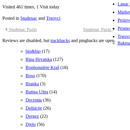
Lanac 
Visited 461 times, 1 Visit today
Market
Posted in
Studenac
and
Trgovci
Proizv
Promo 
Studenac Pazin
Studenac Pazin
Trgovc
Reviews are disabled, but
trackbacks
and pingbacks are open.
Bakm
bio&bio
(17)
Bipa Hrvatska
(127)
Bonbonnière Kraš
(18)
Boso
(170)
Branka
(3)
Butiga Ultra
(14)
Decentia
(36)
Deliiicije
(26)
Dergez
(22)
Djelo
(56)