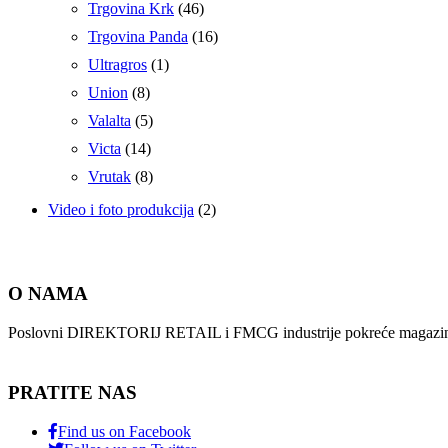
Trgovina Krk
(46)
Trgovina Panda
(16)
Ultragros
(1)
Union
(8)
Valalta
(5)
Victa
(14)
Vrutak
(8)
Video i foto produkcija
(2)
O NAMA
Poslovni DIREKTORIJ RETAIL i FMCG industrije pokreće magazin i
PRATITE NAS
Find us on Facebook