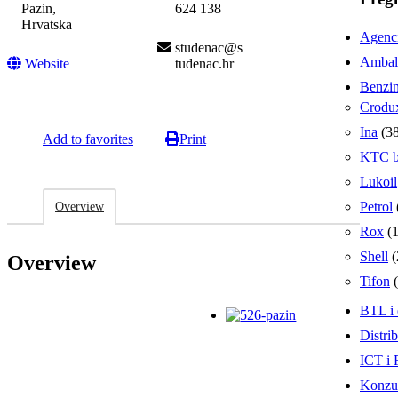
Pazin,
624 138
Hrvatska
Agencij
studenac@s
Ambala
Website
tudenac.hr
Benzin
Crodu
Ina
(38
Add to favorites
Print
KTC be
Lukoil
Petrol
Overview
Rox
(1
Shell
(
Overview
Tifon
(
BTL i 
Distrib
ICT i 
Konzul