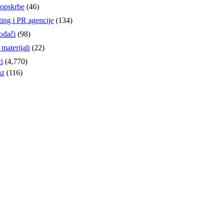
opskrbe
(46)
ing i PR agencije
(134)
ođači
(98)
materijali
(22)
i
(4,770)
az
(116)