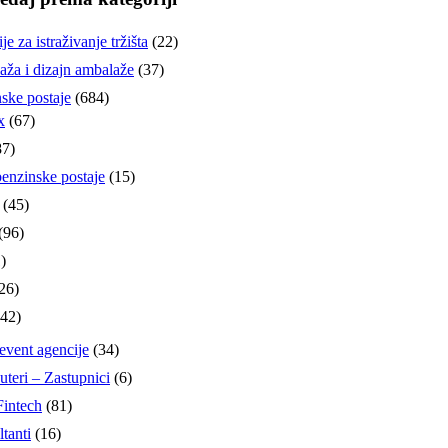
e za istraživanje tržišta
(22)
ža i dizajn ambalaže
(37)
ske postaje
(684)
x
(67)
7)
nzinske postaje
(15)
(45)
(96)
)
26)
42)
event agencije
(34)
uteri – Zastupnici
(6)
Fintech
(81)
tanti
(16)