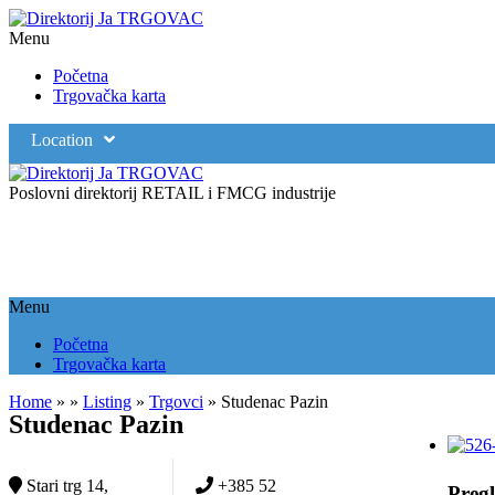
Menu
Početna
Trgovačka karta
Location
Poslovni direktorij RETAIL i FMCG industrije
Menu
Početna
Trgovačka karta
Home
»
»
Listing
»
Trgovci
»
Studenac Pazin
Studenac Pazin
Stari trg 14,
+385 52
Pregl