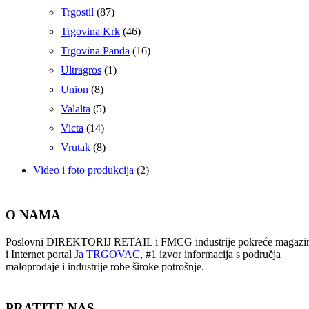
Trgostil
(87)
Trgovina Krk
(46)
Trgovina Panda
(16)
Ultragros
(1)
Union
(8)
Valalta
(5)
Victa
(14)
Vrutak
(8)
Video i foto produkcija
(2)
O NAMA
Poslovni DIREKTORIJ RETAIL i FMCG industrije pokreće magazi
i Internet portal
Ja TRGOVAC
, #1 izvor informacija s područja
maloprodaje i industrije robe široke potrošnje.
PRATITE NAS