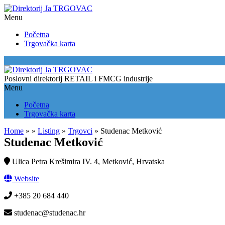
Menu
Početna
Trgovačka karta
Location
Poslovni direktorij RETAIL i FMCG industrije
Menu
Početna
Trgovačka karta
Home
»
»
Listing
»
Trgovci
»
Studenac Metković
Studenac Metković
Ulica Petra Krešimira IV. 4, Metković, Hrvatska
Website
+385 20 684 440
studenac@studenac.hr