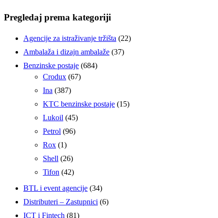
Pregledaj prema kategoriji
Agencije za istraživanje tržišta
(22)
Ambalaža i dizajn ambalaže
(37)
Benzinske postaje
(684)
Crodux
(67)
Ina
(387)
KTC benzinske postaje
(15)
Lukoil
(45)
Petrol
(96)
Rox
(1)
Shell
(26)
Tifon
(42)
BTL i event agencije
(34)
Distributeri – Zastupnici
(6)
ICT i Fintech
(81)