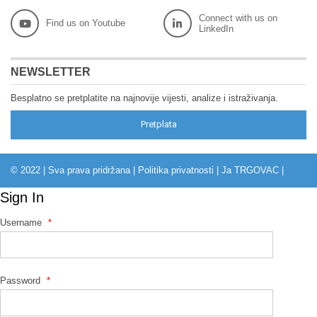
Connect with us on
Find us on Youtube
LinkedIn
NEWSLETTER
Besplatno se pretplatite na najnovije vijesti, analize i istraživanja.
Pretplata
© 2022 | Sva prava pridržana |
Politika privatnosti
|
Ja TRGOVAC
|
Sign In
Username
*
Password
*