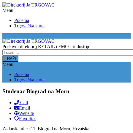
Menu
Početna
Trgovačka karta
Location
Poslovni direktorij RETAIL i FMCG industrije
Menu
Početna
Trgovačka karta
Studenac Biograd na Moru
Call
Email
Website
Favorites
Zadarska ulica 11, Biograd na Moru, Hrvatska