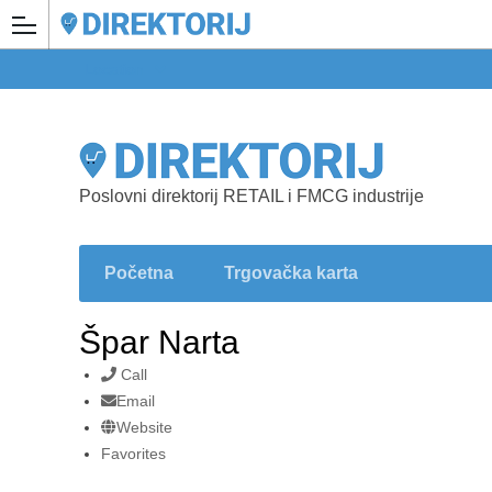
Location
Poslovni direktorij RETAIL i FMCG industrije
Početna
Trgovačka karta
Špar Narta
Call
Email
Website
Favorites