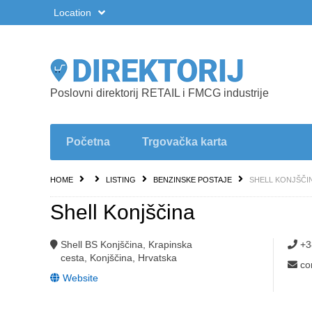
Location
Poslovni direktorij RETAIL i FMCG industrije
Početna
Trgovačka karta
HOME
LISTING
BENZINSKE POSTAJE
SHELL KONJŠČI
Shell Konjščina
Shell BS Konjščina, Krapinska
+3
cesta, Konjščina, Hrvatska
co
Website