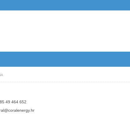
NA
85 49 464 652
ral@coralenergy.hr