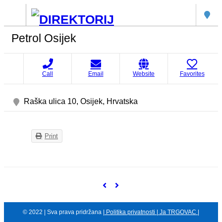
Petrol Osijek
Call
Email
Website
Favorites
Raška ulica 10, Osijek, Hrvatska
Print
© 2022 | Sva prava pridržana |
Politika privatnosti
|
Ja TRGOVAC
|