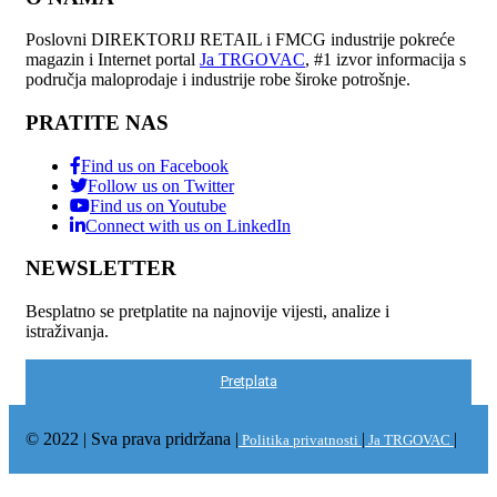
Poslovni DIREKTORIJ RETAIL i FMCG industrije pokreće
magazin i Internet portal
Ja TRGOVAC
, #1 izvor informacija s
područja maloprodaje i industrije robe široke potrošnje.
PRATITE NAS
Find us on Facebook
Follow us on Twitter
Find us on Youtube
Connect with us on LinkedIn
NEWSLETTER
Besplatno se pretplatite na najnovije vijesti, analize i
istraživanja.
Pretplata
© 2022 | Sva prava pridržana |
|
|
Politika privatnosti
Ja TRGOVAC