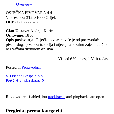
Overview
OSJEČKA PIVOVARA d.d.
Vukovarska 312, 31000 Osijek
OIB
: 80862777678
Član Uprave:
Andrija Kurić
Osnovano
: 1856.
Opis poslovanja:
Osječka pivovara više je od proizvođača
piva – duga pivarska tradicija i utjecaj na lokalnu zajednicu čine
nas važnim dionikom društva.
Visited 639 times, 1 Visit today
Posted in
Proizvođači
Osatina Grupa d.o.o.
P&G Hrvatska d.o.o.
Reviews are disabled, but
trackbacks
and pingbacks are open.
Pregledaj prema kategoriji