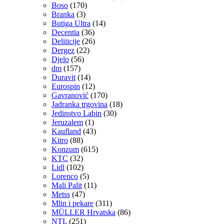
Boso
(170)
Branka
(3)
Butiga Ultra
(14)
Decentia
(36)
Deliiicije
(26)
Dergez
(22)
Djelo
(56)
dm
(157)
Duravit
(14)
Eurospin
(12)
Gavranović
(170)
Jadranka trgovina
(18)
Jedinstvo Labin
(30)
Jeruzalem
(1)
Kaufland
(43)
Kitro
(88)
Konzum
(615)
KTC
(32)
Lidl
(102)
Lorenco
(5)
Mali Palit
(11)
Metss
(47)
Mlin i pekare
(311)
MÜLLER Hrvatska
(86)
NTL
(251)