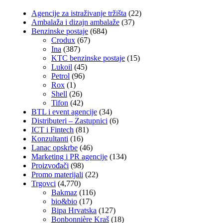
Agencije za istraživanje tržišta
(22)
Ambalaža i dizajn ambalaže
(37)
Benzinske postaje
(684)
Crodux
(67)
Ina
(387)
KTC benzinske postaje
(15)
Lukoil
(45)
Petrol
(96)
Rox
(1)
Shell
(26)
Tifon
(42)
BTL i event agencije
(34)
Distributeri – Zastupnici
(6)
ICT i Fintech
(81)
Konzultanti
(16)
Lanac opskrbe
(46)
Marketing i PR agencije
(134)
Proizvođači
(98)
Promo materijali
(22)
Trgovci
(4,770)
Bakmaz
(116)
bio&bio
(17)
Bipa Hrvatska
(127)
Bonbonnière Kraš
(18)