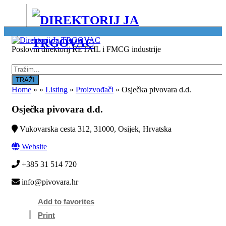
Location
Poslovni direktorij RETAIL i FMCG industrije
Home
»
»
Listing
»
Proizvođači
»
Osječka pivovara d.d.
Osječka pivovara d.d.
Vukovarska cesta 312, 31000, Osijek, Hrvatska
Website
+385 31 514 720
info@pivovara.hr
Add to favorites
Print