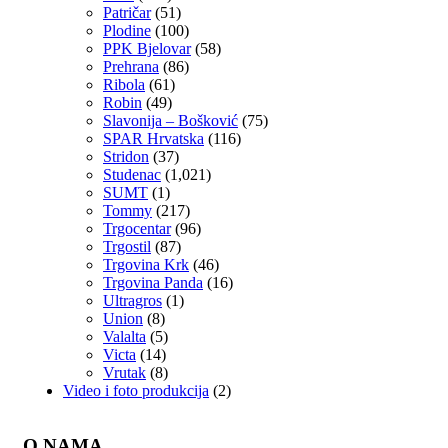
Patričar
(51)
Plodine
(100)
PPK Bjelovar
(58)
Prehrana
(86)
Ribola
(61)
Robin
(49)
Slavonija – Bošković
(75)
SPAR Hrvatska
(116)
Stridon
(37)
Studenac
(1,021)
SUMT
(1)
Tommy
(217)
Trgocentar
(96)
Trgostil
(87)
Trgovina Krk
(46)
Trgovina Panda
(16)
Ultragros
(1)
Union
(8)
Valalta
(5)
Victa
(14)
Vrutak
(8)
Video i foto produkcija
(2)
O NAMA