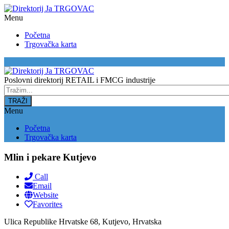
Menu
Početna
Trgovačka karta
Location
Poslovni direktorij RETAIL i FMCG industrije
Menu
Početna
Trgovačka karta
Mlin i pekare Kutjevo
Call
Email
Website
Favorites
Ulica Republike Hrvatske 68, Kutjevo, Hrvatska