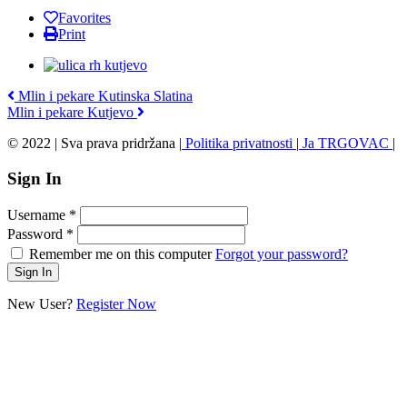
Favorites
Print
Mlin i pekare Kutinska Slatina
Mlin i pekare Kutjevo
© 2022 | Sva prava pridržana |
Politika privatnosti
|
Ja TRGOVAC
|
Sign In
Username
*
Password
*
Remember me on this computer
Forgot your password?
New User?
Register Now