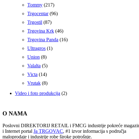
Tommy
(217)
Trgocentar
(96)
Trgostil
(87)
Trgovina Krk
(46)
Trgovina Panda
(16)
Ultragros
(1)
Union
(8)
Valalta
(5)
Victa
(14)
Vrutak
(8)
Video i foto produkcija
(2)
O NAMA
Poslovni DIREKTORIJ RETAIL i FMCG industrije pokreće magazi
i Internet portal
Ja TRGOVAC
, #1 izvor informacija s područja
maloprodaje i industrije robe široke potrošnje.