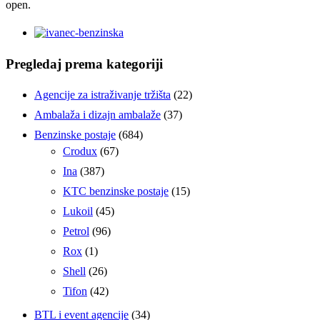
open.
Pregledaj prema kategoriji
Agencije za istraživanje tržišta
(22)
Ambalaža i dizajn ambalaže
(37)
Benzinske postaje
(684)
Crodux
(67)
Ina
(387)
KTC benzinske postaje
(15)
Lukoil
(45)
Petrol
(96)
Rox
(1)
Shell
(26)
Tifon
(42)
BTL i event agencije
(34)