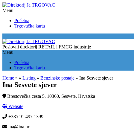
Menu
Početna
Trgovačka karta
Location
Poslovni direktorij RETAIL i FMCG industrije
Menu
Početna
Trgovačka karta
Home
»
»
Listing
»
Benzinske postaje
»
Ina Sesvete sjever
Ina Sesvete sjever
Brestovečka cesta 5, 10360, Sesvete, Hrvatska
Website
+385 91 497 1399
ina@ina.hr