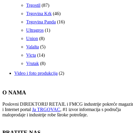
Trgostil
(87)
Trgovina Krk
(46)
Trgovina Panda
(16)
Ultragros
(1)
Union
(8)
Valalta
(5)
Victa
(14)
Vrutak
(8)
Video i foto produkcija
(2)
O NAMA
Poslovni DIREKTORIJ RETAIL i FMCG industrije pokreće magazi
i Internet portal
Ja TRGOVAC
, #1 izvor informacija s područja
maloprodaje i industrije robe široke potrošnje.
PRATITE NAS