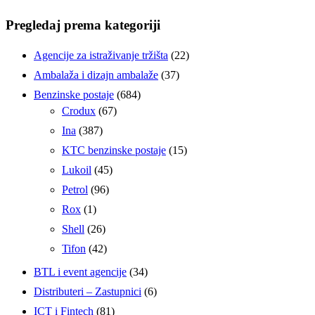
Pregledaj prema kategoriji
Agencije za istraživanje tržišta
(22)
Ambalaža i dizajn ambalaže
(37)
Benzinske postaje
(684)
Crodux
(67)
Ina
(387)
KTC benzinske postaje
(15)
Lukoil
(45)
Petrol
(96)
Rox
(1)
Shell
(26)
Tifon
(42)
BTL i event agencije
(34)
Distributeri – Zastupnici
(6)
ICT i Fintech
(81)