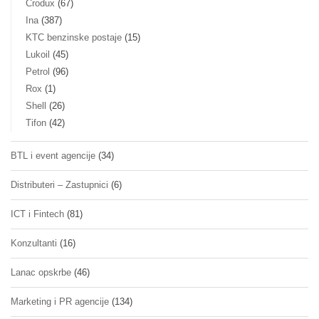
Crodux
(67)
Ina
(387)
KTC benzinske postaje
(15)
Lukoil
(45)
Petrol
(96)
Rox
(1)
Shell
(26)
Tifon
(42)
BTL i event agencije
(34)
Distributeri – Zastupnici
(6)
ICT i Fintech
(81)
Konzultanti
(16)
Lanac opskrbe
(46)
Marketing i PR agencije
(134)