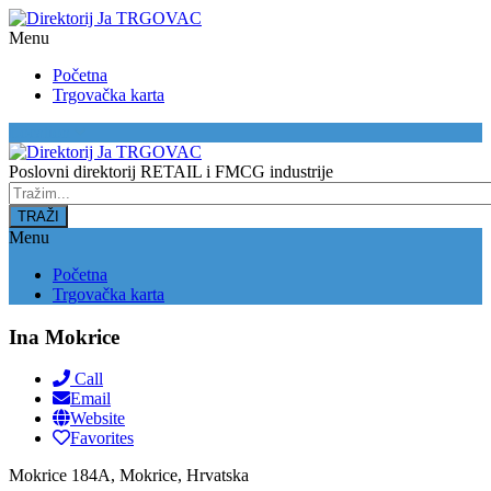
Menu
Početna
Trgovačka karta
Location
Poslovni direktorij RETAIL i FMCG industrije
Menu
Početna
Trgovačka karta
Ina Mokrice
Call
Email
Website
Favorites
Mokrice 184A, Mokrice, Hrvatska