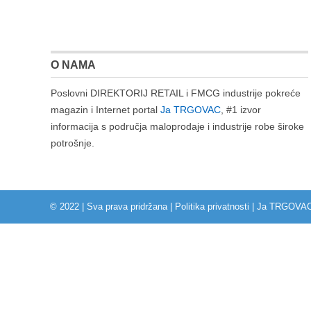
O NAMA
Poslovni DIREKTORIJ RETAIL i FMCG industrije pokreće
magazin i Internet portal
Ja TRGOVAC
, #1 izvor
informacija s područja maloprodaje i industrije robe široke
potrošnje.
© 2022 | Sva prava pridržana |
Politika privatnosti
|
Ja TRGOVA