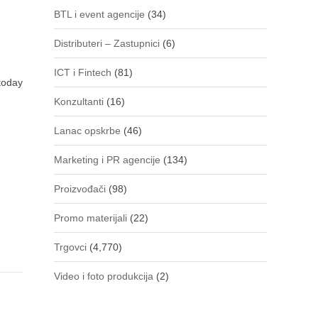
BTL i event agencije
(34)
Distributeri – Zastupnici
(6)
ICT i Fintech
(81)
 today
Konzultanti
(16)
Lanac opskrbe
(46)
Marketing i PR agencije
(134)
Proizvođači
(98)
Promo materijali
(22)
Trgovci
(4,770)
Video i foto produkcija
(2)