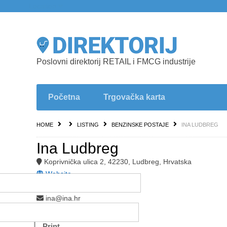
Location
Poslovni direktorij RETAIL i FMCG industrije
Početna
Trgovačka karta
HOME
LISTING
BENZINSKE POSTAJE
INA LUDBREG
Ina Ludbreg
Koprivnička ulica 2, 42230, Ludbreg, Hrvatska
Website
+385 91 497 1279
ina@ina.hr
Add to favorites
Print