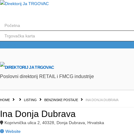
Menu
Početna
Trgovačka karta
Location
Poslovni direktorij RETAIL i FMCG industrije
HOME
LISTING
BENZINSKE POSTAJE
INA DONJA DUBRAVA
Ina Donja Dubrava
Koprivnička ulica 2, 40328, Donja Dubrava, Hrvatska
Website