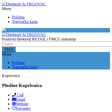
Menu
Početna
Trgovačka karta
Koprivnica
Poslovni direktorij RETAIL i FMCG industrije
Menu
Početna
Trgovačka karta
Koprivnica
Plodine Koprivnica
Call
Email
Website
Favorites