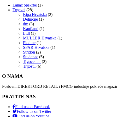
Lanac opskrbe
(1)
Trgovci
(28)
Bipa Hrvatska
(2)
Deliiicije
(1)
dm
(3)
Kaufland
(1)
Lidl
(1)
MÜLLER Hrvatska
(1)
Plodine
(1)
SPAR Hrvatska
(1)
Stridon
(2)
Studenac
(6)
Trgocentar
(2)
Trgostil
(6)
O NAMA
Poslovni DIREKTORIJ RETAIL i FMCG industrije pokreće magazin i
PRATITE NAS
Find us on Facebook
Follow us on Twitter
Find us on Youtube