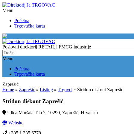
Menu
Početna
Trgovačka karta
Zaprešić
Poslovni direktorij RETAIL i FMCG industrije
Menu
Početna
Trgovačka karta
Zaprešić
Home
»
Zaprešić
»
Listing
»
Trgovci
»
Stridon diskont Zaprešić
Stridon diskont Zaprešić
Ulica Maršala Tita 7, 10290, Zaprešić, Hrvatska
Website
+385 1 335 6778