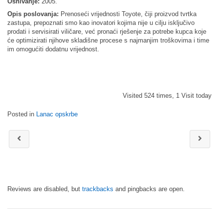
Osnivanje:
2005.
Opis poslovanja:
Prenoseći vrijednosti Toyote, čiji proizvod tvrtka
zastupa, prepoznati smo kao inovatori kojima nije u cilju isključivo
prodati i servisirati viličare, već pronaći rješenje za potrebe kupca koje
će optimizirati njihove skladišne procese s najmanjim troškovima i time
im omogućiti dodatnu vrijednost.
Visited 524 times, 1 Visit today
Posted in
Lanac opskrbe
Reviews are disabled, but
trackbacks
and pingbacks are open.