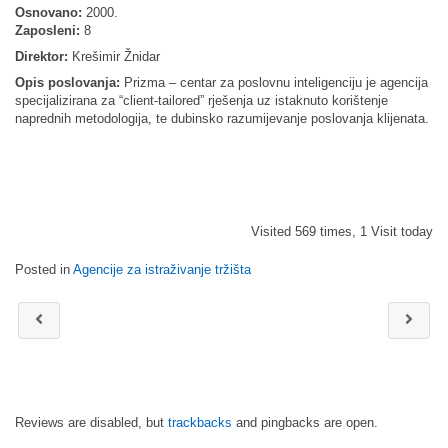
Osnovano:
2000.
Zaposleni:
8
Direktor:
Krešimir Žnidar
Opis poslovanja:
Prizma – centar za poslovnu inteligenciju je agencija
specijalizirana za “client-tailored” rješenja uz istaknuto korištenje
naprednih metodologija, te dubinsko razumijevanje poslovanja klijenata.
Visited 569 times, 1 Visit today
Posted in
Agencije za istraživanje tržišta
Reviews are disabled, but
trackbacks
and pingbacks are open.