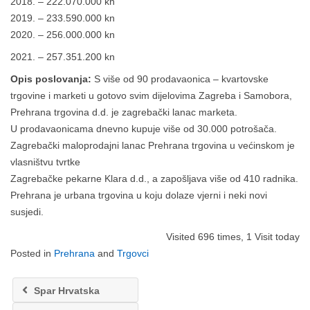
2018. – 222.070.000 kn
2019. – 233.590.000 kn
2020. – 256.000.000 kn
2021. – 257.351.200 kn
Opis poslovanja:
S više od 90 prodavaonica – kvartovske
trgovine i marketi u gotovo svim dijelovima Zagreba i Samobora,
Prehrana trgovina d.d. je zagrebački lanac marketa.
U prodavaonicama dnevno kupuje više od 30.000 potrošača.
Zagrebački maloprodajni lanac Prehrana trgovina u većinskom je
vlasništvu tvrtke
Zagrebačke pekarne Klara d.d., a zapošljava više od 410 radnika.
Prehrana je urbana trgovina u koju dolaze vjerni i neki novi
susjedi.
Visited 696 times, 1 Visit today
Posted in
Prehrana
and
Trgovci
Spar Hrvatska