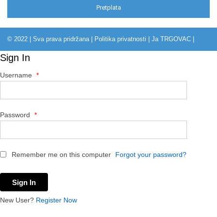
Pretplata
© 2022 | Sva prava pridržana |
Politika privatnosti
|
Ja TRGOVAC
|
Sign In
Username
*
Password
*
Remember me on this computer
Forgot your password?
New User?
Register Now