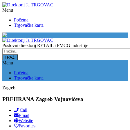
Menu
Početna
Trgovačka karta
Zagreb
Poslovni direktorij RETAIL i FMCG industrije
Menu
Početna
Trgovačka karta
Zagreb
PREHRANA Zagreb Vojnovićeva
Call
Email
Website
Favorites