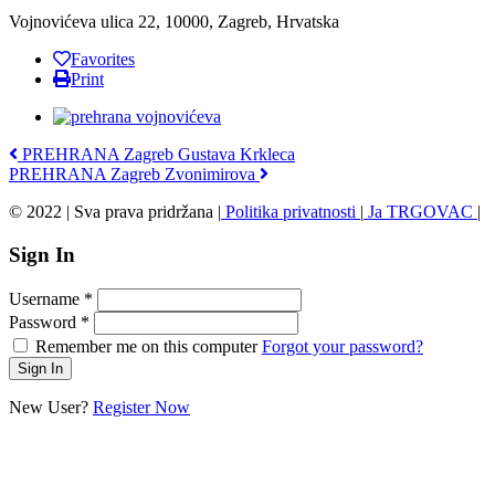
Vojnovićeva ulica 22, 10000, Zagreb, Hrvatska
Favorites
Print
PREHRANA Zagreb Gustava Krkleca
PREHRANA Zagreb Zvonimirova
© 2022 | Sva prava pridržana |
Politika privatnosti
|
Ja TRGOVAC
|
Sign In
Username
*
Password
*
Remember me on this computer
Forgot your password?
New User?
Register Now