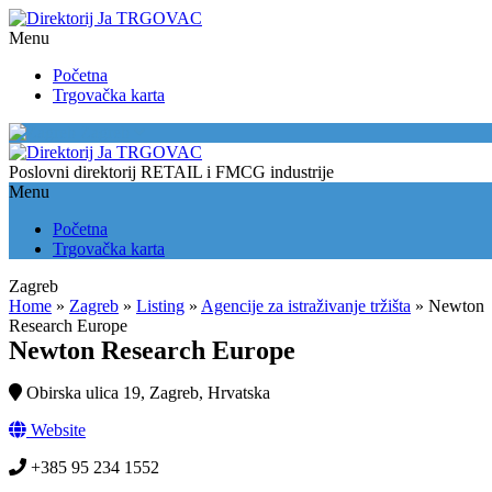
Menu
Početna
Trgovačka karta
Zagreb
Poslovni direktorij RETAIL i FMCG industrije
Menu
Početna
Trgovačka karta
Zagreb
Home
»
Zagreb
»
Listing
»
Agencije za istraživanje tržišta
»
Newton
Research Europe
Newton Research Europe
Obirska ulica 19, Zagreb, Hrvatska
Website
+385 95 234 1552