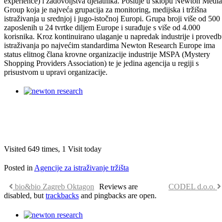
experience) i zadovoljstva djelatnika. Posluje u sklopu Newton Media
Group koja je najveća grupacija za monitoring, medijska i tržišna
istraživanja u srednjoj i jugo-istočnoj Europi. Grupa broji više od 500
zaposlenih u 24 tvrtke diljem Europe i surađuje s više od 4.000
korisnika. Kroz kontinuirano ulaganje u napredak industrije i proved
istraživanja po najvećim standardima Newton Research Europe ima
status elitnog člana krovne organizacije industrije MSPA (Mystery
Shopping Providers Association) te je jedina agencija u regiji s
prisustvom u upravi organizacije.
Visited 649 times, 1 Visit today
Posted in
Agencije za istraživanje tržišta
bio&bio Zagreb Oktagon
Reviews are
CODEL d.o.o.
disabled, but
trackbacks
and pingbacks are open.