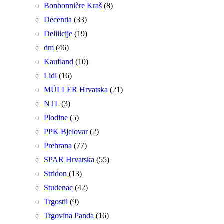
Bonbonnière Kraš
(8)
Decentia
(33)
Deliiicije
(19)
dm
(46)
Kaufland
(10)
Lidl
(16)
MÜLLER Hrvatska
(21)
NTL
(3)
Plodine
(5)
PPK Bjelovar
(2)
Prehrana
(77)
SPAR Hrvatska
(55)
Stridon
(13)
Studenac
(42)
Trgostil
(9)
Trgovina Panda
(16)