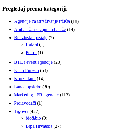
Pregledaj prema kategoriji
Agencije za istraživanje tržišta
(18)
Ambalaža i dizajn ambalaže
(14)
Benzinske postaje
(7)
Lukoil
(1)
Petrol
(1)
BTL i event agencije
(28)
ICT i Fintech
(63)
Konzultanti
(14)
Lanac opskrbe
(30)
Marketing i PR agencije
(113)
Proizvođači
(1)
Trgovci
(427)
bio&bio
(9)
Bipa Hrvatska
(27)