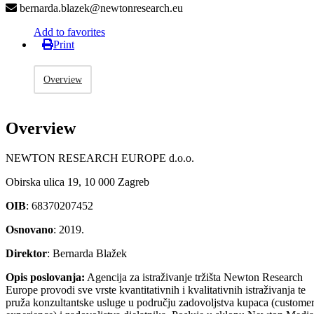
bernarda.blazek@newtonresearch.eu
Add to favorites
Print
Overview
Overview
NEWTON RESEARCH EUROPE d.o.o.
Obirska ulica 19, 10 000 Zagreb
OIB
: 68370207452
Osnovano
: 2019.
Direktor
: Bernarda Blažek
Opis poslovanja:
Agencija za istraživanje tržišta Newton Research
Europe provodi sve vrste kvantitativnih i kvalitativnih istraživanja te
pruža konzultantske usluge u području zadovoljstva kupaca (custome