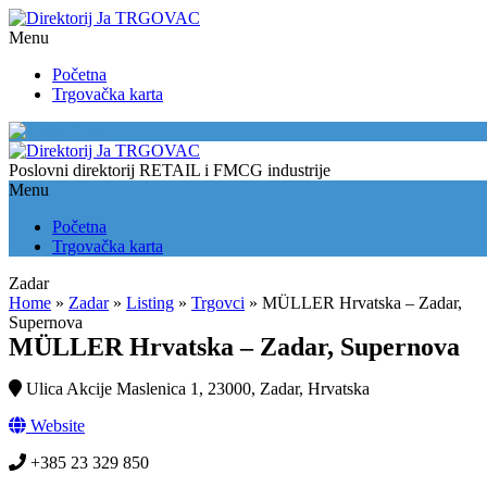
Menu
Početna
Trgovačka karta
Zadar
Poslovni direktorij RETAIL i FMCG industrije
Menu
Početna
Trgovačka karta
Zadar
Home
»
Zadar
»
Listing
»
Trgovci
»
MÜLLER Hrvatska – Zadar,
Supernova
MÜLLER Hrvatska – Zadar, Supernova
Ulica Akcije Maslenica 1, 23000, Zadar, Hrvatska
Website
+385 23 329 850