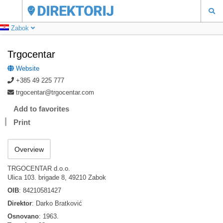
Zabok
Trgocentar
Website
+385 49 225 777
trgocentar@trgocentar.com
Add to favorites
Print
Overview
TRGOCENTAR d.o.o.
Ulica 103. brigade 8, 49210 Zabok
OIB
: 84210581427
Direktor
: Darko Bratković
Osnovano
: 1963.