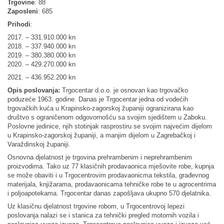
Trgovine
: 88
Zaposleni
: 685
Prihodi
:
2017. – 331.910.000 kn
2018. – 337.940.000 kn
2019. – 380.380.000 kn
2020. – 429.270.000 kn
2021. – 436.952.200 kn
Opis poslovanja:
Trgocentar d.o.o. je osnovan kao trgovačko
poduzeće 1963. godine. Danas je Trgocentar jedna od vodećih
trgovačkih kuća u Krapinsko-zagorskoj županiji ogranizirana kao
društvo s ograničenom odgovornošću sa svojim sjedištem u Zaboku.
Poslovne jedinice, njih stotinjak rasprostiru se svojim najvećim dijelom
u Krapinsko-zagorskoj županiji, a manjim dijelom u Zagrebačkoj i
Varaždinskoj županiji.
Osnovna djelatnost je trgovina prehrambenim i neprehrambenim
proizvodima. Tako uz 77 klasičnih prodavaonica mješovite robe, kupnja
se može obaviti i u Trgocentrovim prodavaonicma tekstila, građevnog
materijala, knjižarama, prodavaonicama tehničke robe te u agrocentrima
i poljoapotekama. Trgocentar danas zapošljava ukupno 570 djelatnika.
Uz klasičnu djelatnost trgovine robom, u Trgocentrovoj lepezi
poslovanja nalazi se i stanica za tehnički pregled motornih vozila i