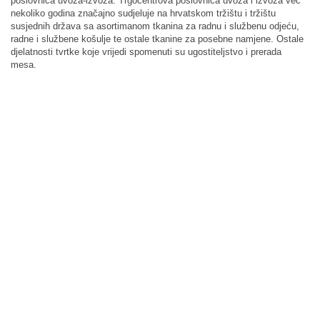
poslovnica uvoza-izvoza. Trgocentrova poslovnica uvoza i izvoza već
nekoliko godina značajno sudjeluje na hrvatskom tržištu i tržištu
susjednih država sa asortimanom tkanina za radnu i službenu odjeću,
radne i službene košulje te ostale tkanine za posebne namjene. Ostale
djelatnosti tvrtke koje vrijedi spomenuti su ugostiteljstvo i prerada
mesa.