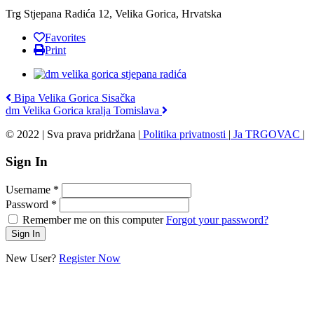
Trg Stjepana Radića 12, Velika Gorica, Hrvatska
Favorites
Print
Bipa Velika Gorica Sisačka
dm Velika Gorica kralja Tomislava
© 2022 | Sva prava pridržana |
Politika privatnosti
|
Ja TRGOVAC
|
Sign In
Username
*
Password
*
Remember me on this computer
Forgot your password?
New User?
Register Now