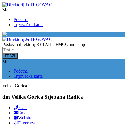
Menu
Početna
Trgovačka karta
Velika Gorica
Poslovni direktorij RETAIL i FMCG industrije
Menu
Početna
Trgovačka karta
Velika Gorica
dm Velika Gorica Stjepana Radića
Call
Email
Website
Favorites