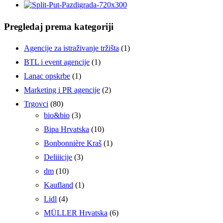
Pregledaj prema kategoriji
Agencije za istraživanje tržišta
(1)
BTL i event agencije
(1)
Lanac opskrbe
(1)
Marketing i PR agencije
(2)
Trgovci
(80)
bio&bio
(3)
Bipa Hrvatska
(10)
Bonbonnière Kraš
(1)
Deliiicije
(3)
dm
(10)
Kaufland
(1)
Lidl
(4)
MÜLLER Hrvatska
(6)