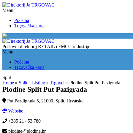
Menu
Početna
Trgovačka karta
Split
Poslovni direktorij RETAIL i FMCG industrije
Menu
Početna
Trgovačka karta
Split
Home
»
Split
»
Listing
»
Trgovci
»
Plodine Split Put Pazigrada
Plodine Split Put Pazigrada
Put Pazdigrada 5, 21000, Split, Hrvatska
Website
+385 21 453 780
plodine@plodine.hr