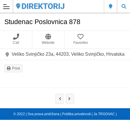
Studenac Poslovnica 878
Call
Website
Favorites
Veliko Svinjičko 23a, 44203, Veliko Svinjičko, Hrvatska
Print
© 2022 | Sva prava pridržana |
Politika privatnosti
|
Ja TRGOVAC
|