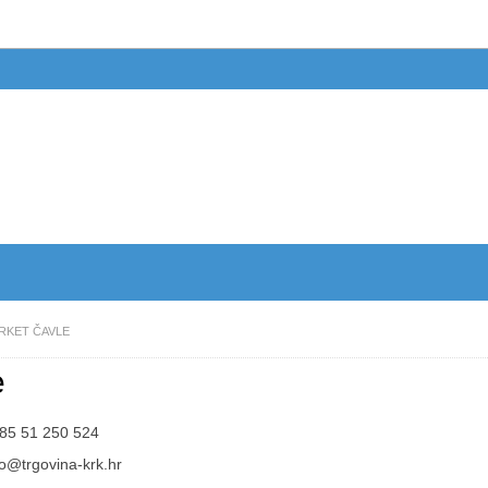
RKET ČAVLE
e
85 51 250 524
fo@trgovina-krk.hr