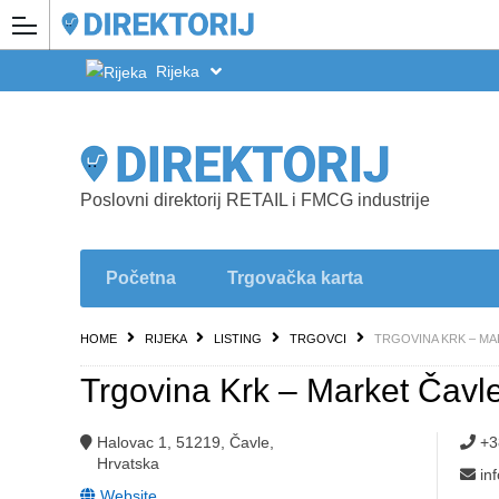
Rijeka
Poslovni direktorij RETAIL i FMCG industrije
Početna
Trgovačka karta
HOME
RIJEKA
LISTING
TRGOVCI
TRGOVINA KRK – MA
Trgovina Krk – Market Čavl
Halovac 1, 51219, Čavle,
+3
Hrvatska
in
Website