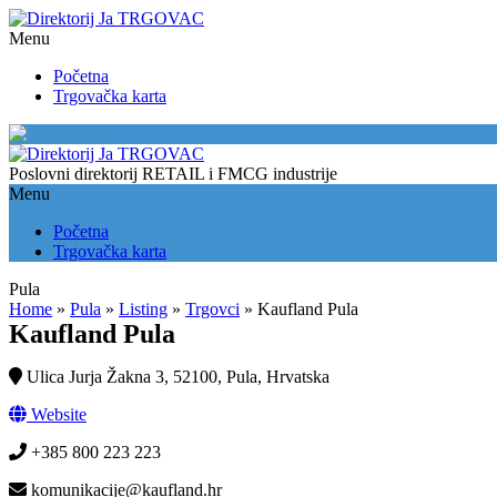
Menu
Početna
Trgovačka karta
Pula
Poslovni direktorij RETAIL i FMCG industrije
Menu
Početna
Trgovačka karta
Pula
Home
»
Pula
»
Listing
»
Trgovci
»
Kaufland Pula
Kaufland Pula
Ulica Jurja Žakna 3, 52100, Pula, Hrvatska
Website
+385 800 223 223
komunikacije@kaufland.hr