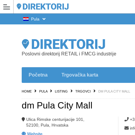
Pula
Poslovni direktorij RETAIL i FMCG industrije
Početna
Trgovačka karta
HOME
PULA
LISTING
TRGOVCI
DM PULA CITY MALL
dm Pula City Mall
Ulica Rimske centurijacije 101,
+3
52100, Pula, Hrvatska
in
Website