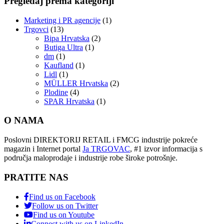
Pregledaj prema kategoriji
Marketing i PR agencije
(1)
Trgovci
(13)
Bipa Hrvatska
(2)
Butiga Ultra
(1)
dm
(1)
Kaufland
(1)
Lidl
(1)
MÜLLER Hrvatska
(2)
Plodine
(4)
SPAR Hrvatska
(1)
O NAMA
Poslovni DIREKTORIJ RETAIL i FMCG industrije pokreće
magazin i Internet portal
Ja TRGOVAC
, #1 izvor informacija s
područja maloprodaje i industrije robe široke potrošnje.
PRATITE NAS
Find us on Facebook
Follow us on Twitter
Find us on Youtube
Connect with us on LinkedIn