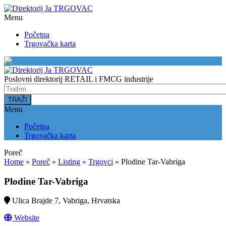
Menu
Početna
Trgovačka karta
Poreč
Poslovni direktorij RETAIL i FMCG industrije
Menu
Početna
Trgovačka karta
Poreč
Home
»
Poreč
»
Listing
»
Trgovci
»
Plodine Tar-Vabriga
Plodine Tar-Vabriga
Ulica Brajde 7, Vabriga, Hrvatska
Website