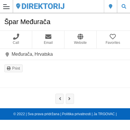
Špar Međurača
Call
Email
Website
Favorites
Međurača, Hrvatska
Print
© 2022 | Sva prava pridržana |
Politika privatnosti
|
Ja TRGOVAC
|