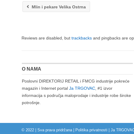
Mlin i pekare Velika Ostrna
Reviews are disabled, but
trackbacks
and pingbacks are op
O NAMA
Poslovni DIREKTORIJ RETAIL i FMCG industrije pokreće
magazin i Internet portal
Ja TRGOVAC
, #1 izvor
informacija s područja maloprodaje i industrije robe široke
potrošnje.
© 2022 | Sva prava pridržana |
Politika privatnosti
|
Ja TRGOVA