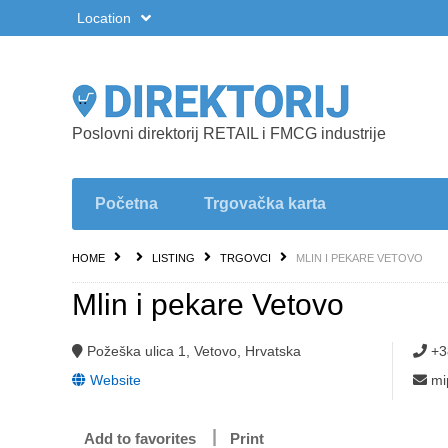
Location
Poslovni direktorij RETAIL i FMCG industrije
Početna
Trgovačka karta
HOME
LISTING
TRGOVCI
MLIN I PEKARE VETOVO
Mlin i pekare Vetovo
Požeška ulica 1, Vetovo, Hrvatska
+3
Website
mi
Add to favorites
Print