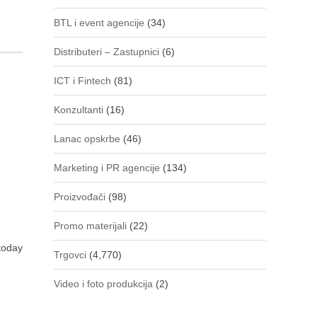
BTL i event agencije
(34)
Distributeri – Zastupnici
(6)
ICT i Fintech
(81)
Konzultanti
(16)
Lanac opskrbe
(46)
Marketing i PR agencije
(134)
Proizvođači
(98)
Promo materijali
(22)
 today
Trgovci
(4,770)
Video i foto produkcija
(2)