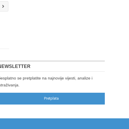
i
NEWSLETTER
esplatno se pretplatite na najnovije vijesti, analize i
straživanja.
Pretplata