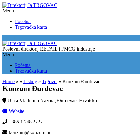
Menu
Početna
Trgovačka karta
Location
Poslovni direktorij RETAIL i FMCG industrije
Menu
Početna
Trgovačka karta
Home
»
»
Listing
»
Trgovci
»
Konzum Đurđevac
Konzum Đurđevac
Ulica Vladimira Nazora, Đurđevac, Hrvatska
Website
+385 1 248 2222
konzum@konzum.hr