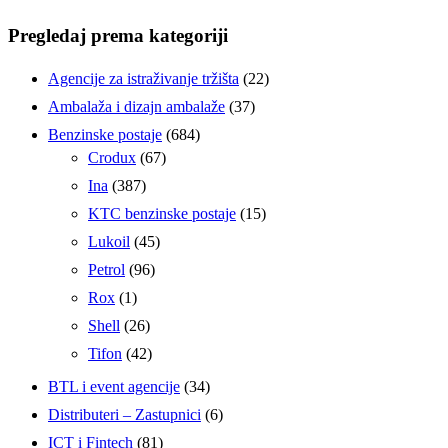
Pregledaj prema kategoriji
Agencije za istraživanje tržišta
(22)
Ambalaža i dizajn ambalaže
(37)
Benzinske postaje
(684)
Crodux
(67)
Ina
(387)
KTC benzinske postaje
(15)
Lukoil
(45)
Petrol
(96)
Rox
(1)
Shell
(26)
Tifon
(42)
BTL i event agencije
(34)
Distributeri – Zastupnici
(6)
ICT i Fintech
(81)