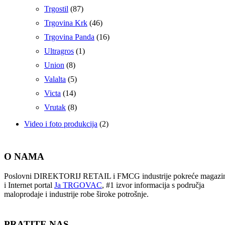
Trgostil
(87)
Trgovina Krk
(46)
Trgovina Panda
(16)
Ultragros
(1)
Union
(8)
Valalta
(5)
Victa
(14)
Vrutak
(8)
Video i foto produkcija
(2)
O NAMA
Poslovni DIREKTORIJ RETAIL i FMCG industrije pokreće magazi
i Internet portal
Ja TRGOVAC
, #1 izvor informacija s područja
maloprodaje i industrije robe široke potrošnje.
PRATITE NAS