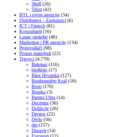
Shell
(26)
Tifon
(42)
BTL i event agencije
(34)
Distributeri – Zastupnici
(6)
ICT i Fintech
(81)
Konzultanti
(16)
Lanac opskrbe
(46)
Marketing i PR agencije
(134)
Proizvođači
(98)
Promo materijali
(22)
Trgovci
(4,770)
Bakmaz
(116)
bio&bio
(17)
Bipa Hrvatska
(127)
Bonbonnière Kraš
(18)
Boso
(170)
Branka
(3)
Butiga Ultra
(14)
Decentia
(36)
Deliiicije
(26)
Dergez
(22)
Djelo
(56)
dm
(157)
Duravit
(14)
Eurospin
(12)