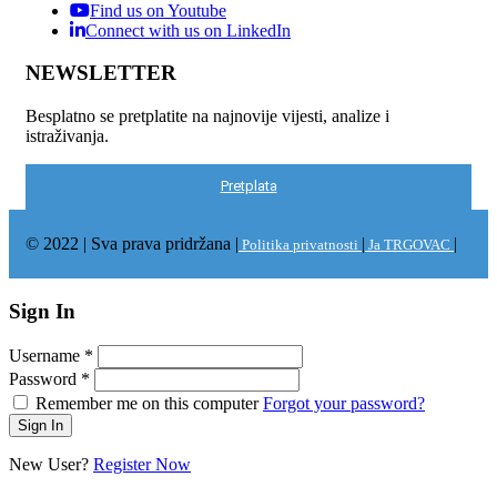
Find us on Youtube
Connect with us on LinkedIn
NEWSLETTER
Besplatno se pretplatite na najnovije vijesti, analize i
istraživanja.
Pretplata
© 2022 | Sva prava pridržana |
|
|
Politika privatnosti
Ja TRGOVAC
Sign In
Username
*
Password
*
Remember me on this computer
Forgot your password?
New User?
Register Now