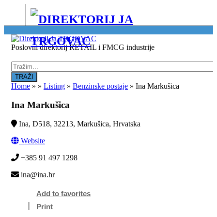
Location
Poslovni direktorij RETAIL i FMCG industrije
Home
»
»
Listing
»
Benzinske postaje
»
Ina Markušica
Ina Markušica
Ina, D518, 32213, Markušica, Hrvatska
Website
+385 91 497 1298
ina@ina.hr
Add to favorites
Print