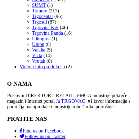
SUMT
(1)
Tommy
(217)
Trgocentar
(96)
Trgostil
(87)
Trgovina Krk
(46)
Trgovina Panda
(16)
Ultragros
(1)
Union
(8)
Valalta
(5)
Victa
(14)
Vrutak
(8)
Video i foto produkcija
(2)
O NAMA
Poslovni DIREKTORIJ RETAIL i FMCG industrije pokreće
magazin i Internet portal
Ja TRGOVAC
, #1 izvor informacija s
područja maloprodaje i industrije robe široke potrošnje.
PRATITE NAS
Find us on Facebook
Follow us on Twitter