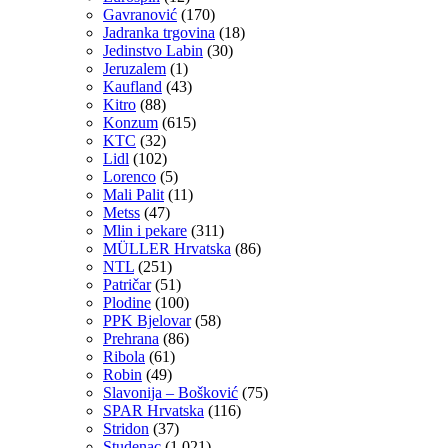
Gavranović
(170)
Jadranka trgovina
(18)
Jedinstvo Labin
(30)
Jeruzalem
(1)
Kaufland
(43)
Kitro
(88)
Konzum
(615)
KTC
(32)
Lidl
(102)
Lorenco
(5)
Mali Palit
(11)
Metss
(47)
Mlin i pekare
(311)
MÜLLER Hrvatska
(86)
NTL
(251)
Patričar
(51)
Plodine
(100)
PPK Bjelovar
(58)
Prehrana
(86)
Ribola
(61)
Robin
(49)
Slavonija – Bošković
(75)
SPAR Hrvatska
(116)
Stridon
(37)
Studenac
(1,021)