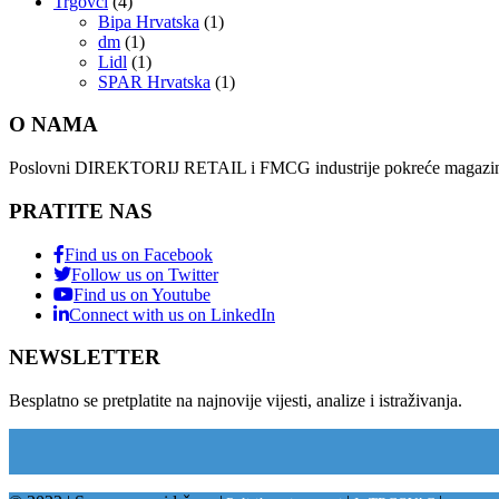
Trgovci
(4)
Bipa Hrvatska
(1)
dm
(1)
Lidl
(1)
SPAR Hrvatska
(1)
O NAMA
Poslovni DIREKTORIJ RETAIL i FMCG industrije pokreće magazin i
PRATITE NAS
Find us on Facebook
Follow us on Twitter
Find us on Youtube
Connect with us on LinkedIn
NEWSLETTER
Besplatno se pretplatite na najnovije vijesti, analize i istraživanja.