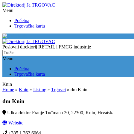
Menu
Početna
Trgovačka karta
Knin
Poslovni direktorij RETAIL i FMCG industrije
Menu
Početna
Trgovačka karta
Knin
Home
»
Knin
»
Listing
»
Trgovci
»
dm Knin
dm Knin
Ulica doktor Franje Tuđmana 20, 22300, Knin, Hrvatska
Website
+385 1 362 6064