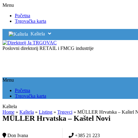
Menu
Početna
Trgovačka karta
Kaštela
Poslovni direktorij RETAIL i FMCG industrije
Menu
Početna
Trgovačka karta
Kaštela
Home
»
Kaštela
»
Listing
»
Trgovci
»
MÜLLER Hrvatska – Kaštel 
MÜLLER Hrvatska – Kaštel Novi
Don Ivana
+385 21 223