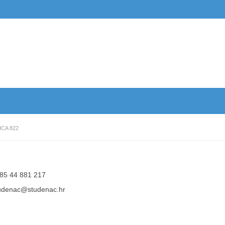
CA 822
85 44 881 217
udenac@studenac.hr