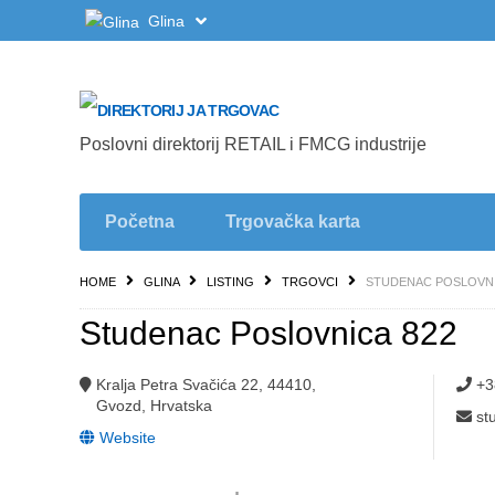
Glina
Poslovni direktorij RETAIL i FMCG industrije
Početna
Trgovačka karta
HOME
GLINA
LISTING
TRGOVCI
STUDENAC POSLOVNI
Studenac Poslovnica 822
Kralja Petra Svačića 22, 44410,
+3
Gvozd, Hrvatska
st
Website