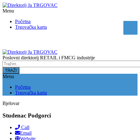
Menu
Početna
Trgovačka karta
Poslovni direktorij RETAIL i FMCG industrije
Menu
Početna
Trgovačka karta
Bjelovar
Studenac Podgorci
Call
Email
Website