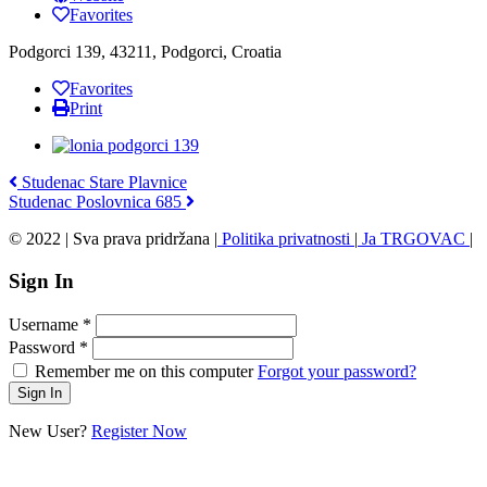
Favorites
Podgorci 139, 43211, Podgorci, Croatia
Favorites
Print
Studenac Stare Plavnice
Studenac Poslovnica 685
© 2022 | Sva prava pridržana |
Politika privatnosti
|
Ja TRGOVAC
|
Sign In
Username
*
Password
*
Remember me on this computer
Forgot your password?
New User?
Register Now